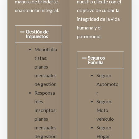
manera de brindarte
nuestro cliente con el
una solución integral.
objetivo de cuidar la
integridad de la vida
humana y el
Gestión de
Impuestos
patrimonio.
Monotribu
Seguros
tistas:
Familia
planes
mensuales
Seguro
de gestión
Automoto
Responsa
r
bles
Seguro
Inscriptos:
Moto
planes
vehículo
mensuales
Seguro
de gestión
Hogar